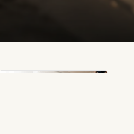
06
يونيو