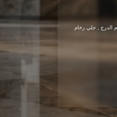
م الدرج , جلي رخام