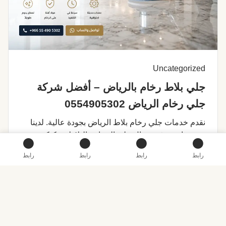
Uncategorized
جلي بلاط رخام بالرياض – أفضل شركة
جلي رخام الرياض 0554905302
نقدم خدمات جلي رخام بلاط الرياض بجودة عالية. لدينا
خبرة واسعة في مجال جلي الرخام والبلاط. يمكنكم
الاتصال بنا على 0554905302 لخدمات جلي بلاط رخام…
رابط
رابط
رابط
رابط
اقرأ المزيد